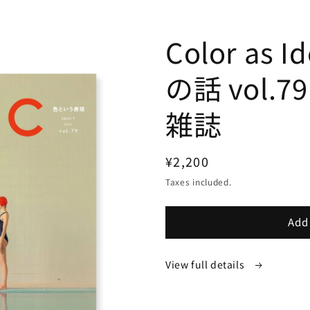
Color as 
の話 vol.7
雑誌
Regular
¥2,200
price
Taxes included.
Add 
View full details