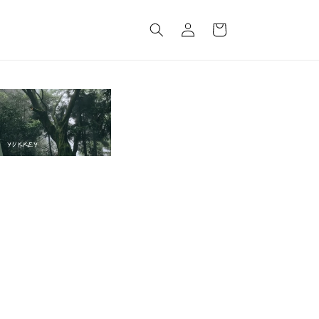
Log
Cart
in