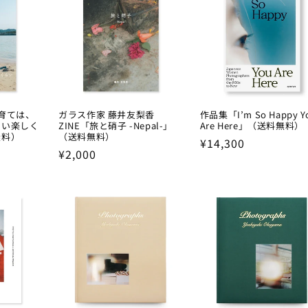
子育ては、
ガラス作家 藤井友梨香
作品集「I’m So Happy Y
らい楽しく
ZINE「旅と硝子 -Nepal-」
Are Here」（送料無料）
無料）
（送料無料）
Regular
¥14,300
Regular
¥2,000
price
price