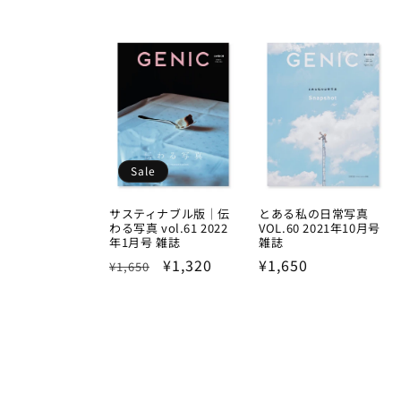
price
Sale
サスティナブル版｜伝
とある私の日常写真
わる写真 vol.61 2022
VOL.60 2021年10月号
年1月号 雑誌
雑誌
Regular
Sale
¥1,320
Regular
¥1,650
¥1,650
price
price
price