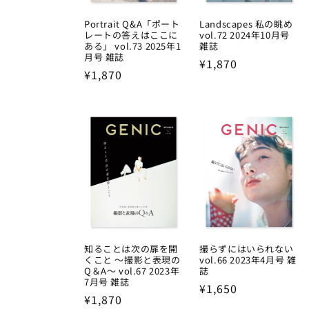
Portrait Q&A「ポート
Landscapes 私の眺め
レートの答えはここに
vol.72 2024年10月号
ある」 vol.73 2025年1
雑誌
月号 雑誌
Regular
¥1,870
Regular
¥1,870
price
price
知ることは次の扉を開
撮らずにはいられない
くこと ～撮影と表現の
vol.66 2023年4月号 雑
Q＆A～ vol.67 2023年
誌
7月号 雑誌
Regular
¥1,650
Regular
¥1,870
price