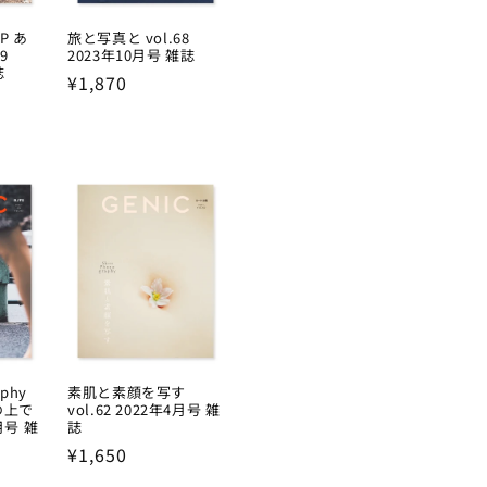
AP あ
旅と写真と vol.68
9
2023年10月号 雑誌
誌
Regular
¥1,870
price
aphy
素肌と素顔を写す
の上で
vol.62 2022年4月号 雑
7月号 雑
誌
Regular
¥1,650
price