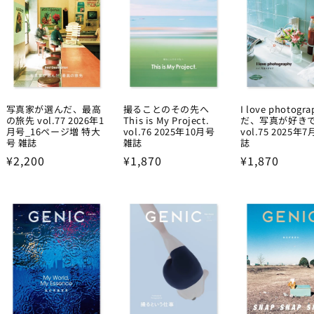
写真家が選んだ、最高
撮ることのその先へ
I love photogr
の旅先 vol.77 2026年1
This is My Project.
だ、写真が好き
月号_16ページ増 特大
vol.76 2025年10月号
vol.75 2025年
号 雑誌
雑誌
誌
Regular
¥2,200
Regular
¥1,870
Regular
¥1,870
price
price
price