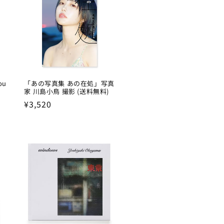
ou
「あの写真集 あの在処」写真
家 川島小鳥 撮影 (送料無料)
Regular
¥3,520
price