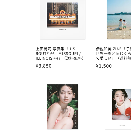
上田晃司 写真集「U.S.
伊佐知美 ZINE「
ROUTE 66 MISSOURI /
世界一周と同じく
ILLINOIS #4」（送料無料）
て愛しい」（送料
Regular
¥3,850
Regular
¥1,500
price
price