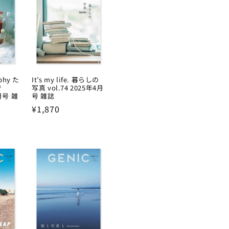
aphy た
It’s my life. 暮らしの
で
写真 vol.74 2025年4月
7月号 雑
号 雑誌
Regular
¥1,870
price