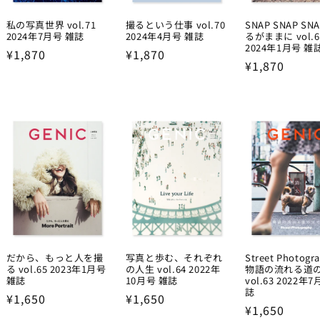
私の写真世界 vol.71
撮るという仕事 vol.70
SNAP SNAP SN
2024年7月号 雑誌
2024年4月号 雑誌
るがままに vol.6
2024年1月号 雑
Regular
¥1,870
Regular
¥1,870
Regular
¥1,870
price
price
price
だから、もっと人を撮
写真と歩む、それぞれ
Street Photogr
る vol.65 2023年1月号
の人生 vol.64 2022年
物語の流れる道
雑誌
10月号 雑誌
vol.63 2022年
誌
Regular
¥1,650
Regular
¥1,650
Regular
¥1,650
price
price