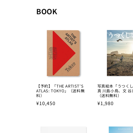
BOOK
【予約】「THE ARTIST’S
写真絵本「うつく
ATLAS: TOKYO」（送料無
真 川島小鳥、文 
料）
（送料無料）
Regular
¥10,450
Regular
¥1,980
price
price