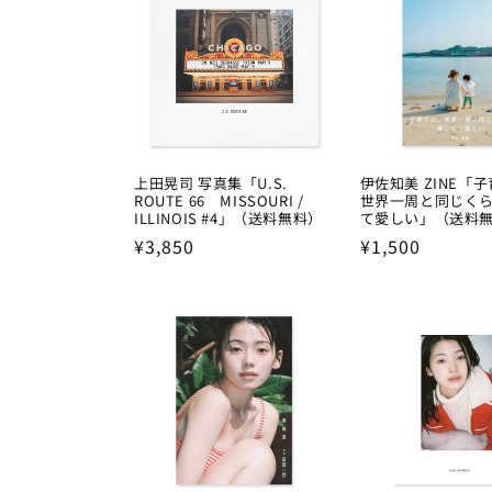
上田晃司 写真集「U.S.
伊佐知美 ZINE「
ROUTE 66 MISSOURI /
世界一周と同じく
ILLINOIS #4」（送料無料）
て愛しい」（送料
Regular
¥3,850
Regular
¥1,500
price
price