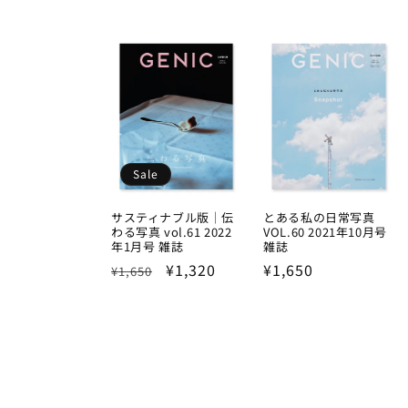
price
Sale
サスティナブル版｜伝
とある私の日常写真
わる写真 vol.61 2022
VOL.60 2021年10月号
年1月号 雑誌
雑誌
Regular
Sale
¥1,320
Regular
¥1,650
¥1,650
price
price
price