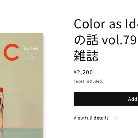
Color as 
の話 vol.7
雑誌
Regular
¥2,200
price
Taxes included.
Add 
View full details