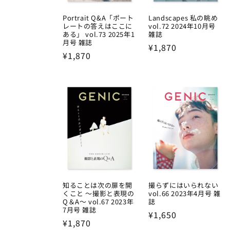
Portrait Q&A「ポート
Landscapes 私の眺め
レートの答えはここに
vol.72 2024年10月号
ある」 vol.73 2025年1
雑誌
月号 雑誌
Regular
¥1,870
Regular
¥1,870
price
price
知ることは次の扉を開
撮らずにはいられない
くこと ～撮影と表現の
vol.66 2023年4月号 雑
Q＆A～ vol.67 2023年
誌
7月号 雑誌
Regular
¥1,650
Regular
¥1,870
price