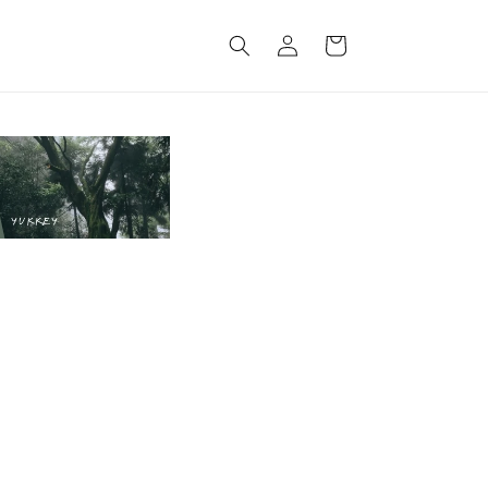
Log
Cart
in