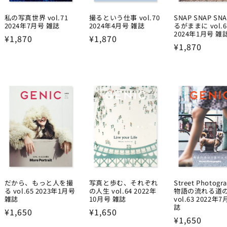
私の写真世界 vol.71
撮るという仕事 vol.70
SNAP SNAP SN
2024年7月号 雑誌
2024年4月号 雑誌
るがままに vol.6
2024年1月号 雑
Regular
¥1,870
Regular
¥1,870
Regular
¥1,870
price
price
price
だから、もっと人を撮
写真と歩む、それぞれ
Street Photogr
る vol.65 2023年1月号
の人生 vol.64 2022年
物語の流れる道
雑誌
10月号 雑誌
vol.63 2022年
誌
Regular
¥1,650
Regular
¥1,650
Regular
¥1,650
price
price