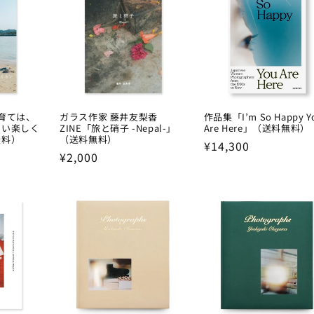
子育ては、
ガラス作家 藤井友梨香
作品集「I’m So Happy Y
らい楽しく
ZINE「旅と硝子 -Nepal-」
Are Here」（送料無料）
無料）
（送料無料）
Regular
¥14,300
Regular
¥2,000
price
price