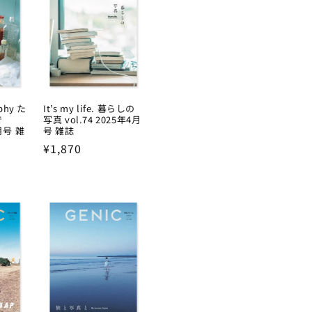
aphy た
It’s my life. 暮らしの
で
写真 vol.74 2025年4月
7月号 雑
号 雑誌
Regular
¥1,870
price