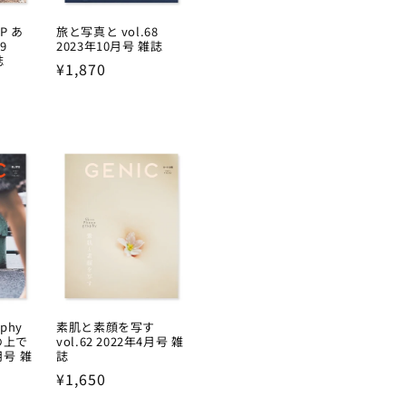
AP あ
旅と写真と vol.68
9
2023年10月号 雑誌
誌
Regular
¥1,870
price
aphy
素肌と素顔を写す
の上で
vol.62 2022年4月号 雑
7月号 雑
誌
Regular
¥1,650
price