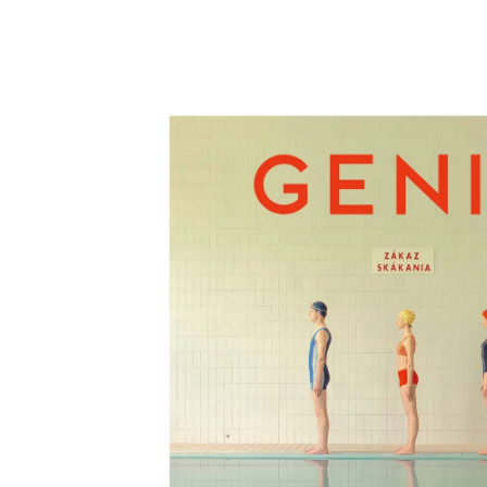
Skip to
product
information