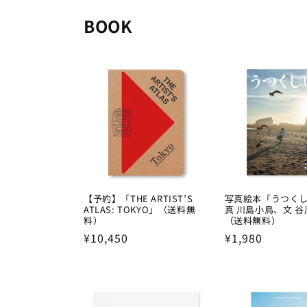
BOOK
【予約】「THE ARTIST’S
写真絵本「うつく
ATLAS: TOKYO」（送料無
真 川島小鳥、文 
料）
（送料無料）
Regular
¥10,450
Regular
¥1,980
price
price