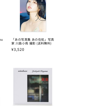
ou
「あの写真集 あの在処」写真
家 川島小鳥 撮影 (送料無料)
Regular
¥3,520
price