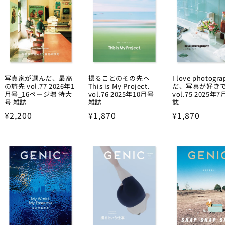
写真家が選んだ、最高
撮ることのその先へ
I love photogr
の旅先 vol.77 2026年1
This is My Project.
だ、写真が好き
月号_16ページ増 特大
vol.76 2025年10月号
vol.75 2025年
号 雑誌
雑誌
誌
Regular
¥2,200
Regular
¥1,870
Regular
¥1,870
price
price
price