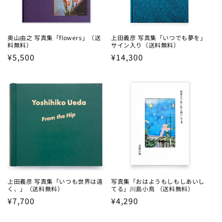
奥山由之 写真集「flowers」（送
上田義彦 写真集「いつでも夢を」
料無料）
サイン入り（送料無料）
Regular
¥5,500
Regular
¥14,300
price
price
上田義彦 写真集「いつも世界は遠
写真集「おはようもしもしあいし
く、」（送料無料）
てる」川島小鳥 （送料無料）
Regular
¥7,700
Regular
¥4,290
price
price