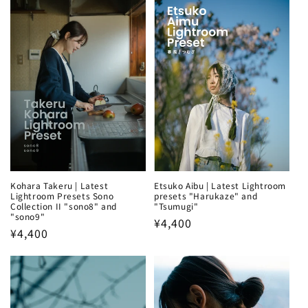
Kohara Takeru | Latest
Etsuko Aibu | Latest Lightroom
Lightroom Presets Sono
presets "Harukaze" and
Collection II "sono8" and
"Tsumugi"
"sono9"
Regular
¥4,400
Regular
¥4,400
price
price