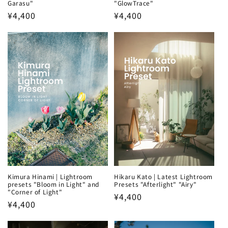
Garasu"
"GlowTrace"
Regular
¥4,400
Regular
¥4,400
price
price
Kimura Hinami | Lightroom
Hikaru Kato | Latest Lightroom
presets "Bloom in Light" and
Presets "Afterlight" "Airy"
"Corner of Light"
Regular
¥4,400
Regular
¥4,400
price
price