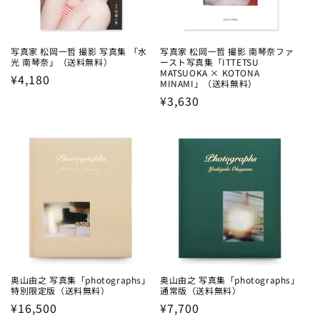
写真家 松岡⼀哲 撮影 写真集 「水
写真家 松岡⼀哲 撮影 南琴奈ファ
光 南琴奈」（送料無料）
ースト写真集「ITTETSU
MATSUOKA × KOTONA
Regular
¥4,180
MINAMI」（送料無料）
price
Regular
¥3,630
price
奥山由之 写真集「photographs」
奥山由之 写真集「photographs」
特別限定版（送料無料）
通常版（送料無料）
Regular
¥16,500
Regular
¥7,700