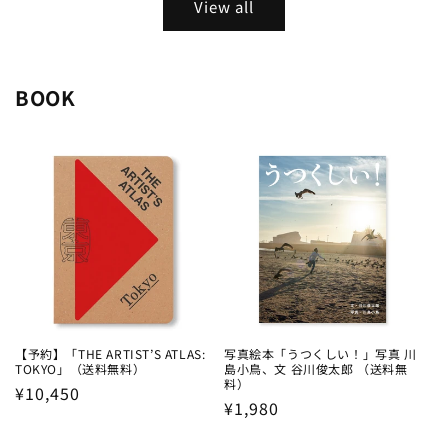
View all
BOOK
【予約】「THE ARTIST’S ATLAS:
写真絵本「うつくしい！」写真 川
TOKYO」（送料無料）
島小鳥、文 谷川俊太郎 （送料無
料）
Regular
¥10,450
Regular
¥1,980
price
price