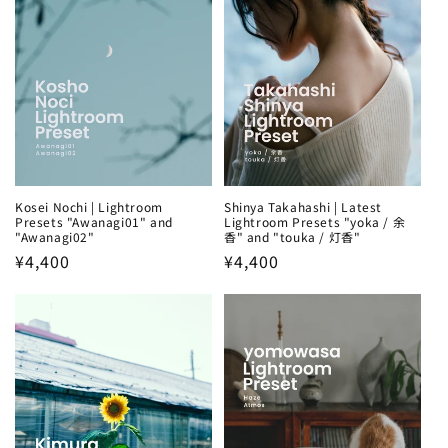
Kosei Nochi | Lightroom
Shinya Takahashi | Latest
Presets "Awanagi01" and
Lightroom Presets "yoka / 余
"Awanagi02"
香" and "touka / 灯香"
Regular
¥4,400
Regular
¥4,400
price
price