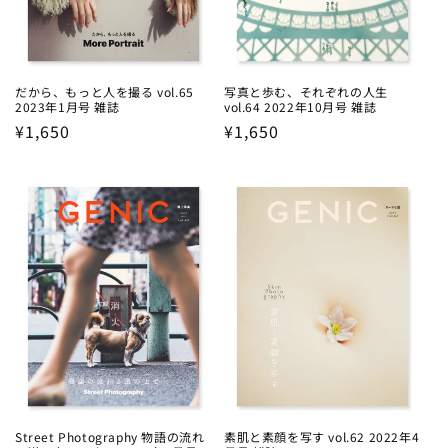
だから、もっと人を撮る vol.65
写真と歩む、それぞれの人生
2023年1月号 雑誌
vol.64 2022年10月号 雑誌
Regular
¥1,650
Regular
¥1,650
price
price
Street Photography 物語の流れ
素肌と素顔を写す vol.62 2022年4