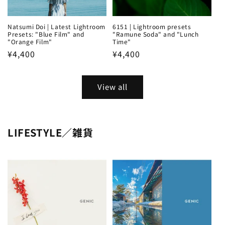
Natsumi Doi | Latest Lightroom
6151 | Lightroom presets
Presets: "Blue Film" and
"Ramune Soda" and "Lunch
"Orange Film"
Time"
Regular
¥4,400
Regular
¥4,400
price
price
View all
LIFESTYLE／雑貨