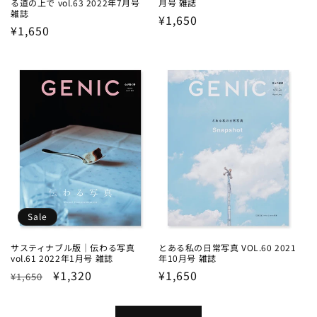
る道の上で vol.63 2022年7月号
月号 雑誌
雑誌
Regular
¥1,650
Regular
¥1,650
price
price
Sale
サスティナブル版｜伝わる写真
とある私の日常写真 VOL.60 2021
vol.61 2022年1月号 雑誌
年10月号 雑誌
Regular
Sale
¥1,320
Regular
¥1,650
¥1,650
price
price
price