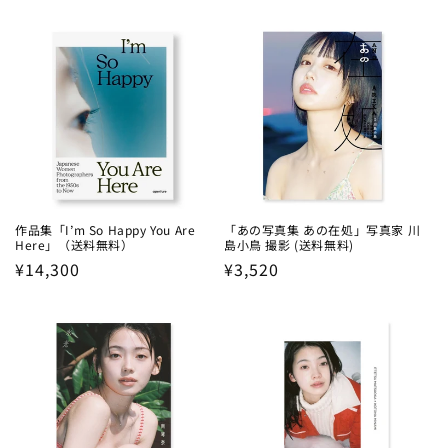
price
作品集「I’m So Happy You Are
「あの写真集 あの在処」写真家 川
Here」（送料無料）
島小鳥 撮影 (送料無料)
Regular
¥14,300
Regular
¥3,520
price
price