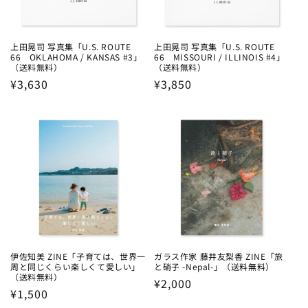
上田晃司 写真集「U.S. ROUTE
上田晃司 写真集「U.S. ROUTE
66 OKLAHOMA / KANSAS #3」
66 MISSOURI / ILLINOIS #4」
（送料無料）
（送料無料）
Regular
¥3,630
Regular
¥3,850
price
price
伊佐知美 ZINE「子育ては、世界一
ガラス作家 藤井友梨香 ZINE「旅
周と同じくらい楽しくて愛しい」
と硝子 -Nepal-」（送料無料）
（送料無料）
Regular
¥2,000
Regular
¥1,500
price