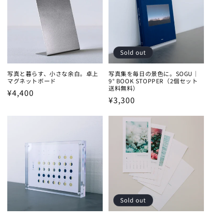
Sold out
写真と暮らす、小さな余白。卓上
写真集を毎日の景色に。SOGU｜
マグネットボード
9° BOOK STOPPER（2個セット
送料無料）
Regular
¥4,400
Regular
¥3,300
price
price
Sold out