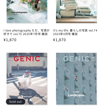
I love photography ただ、写真が
It’s my life. 暮らしの写真 vol.74
好きで vol.75 2025年7月号 雑誌
2025年4月号 雑誌
Regular
¥1,870
Regular
¥1,870
price
price
Sold out