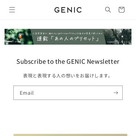
Skip to
content
Cart
Subscribe to the GENIC Newsletter
表現と表現する人の想いをお届けします。
Email
Skip to
product
information