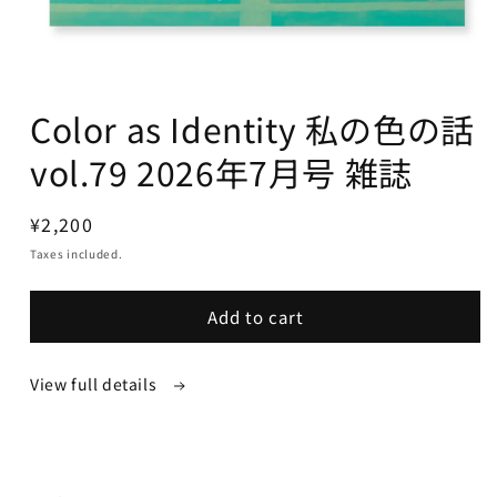
Color as Identity 私の色の話
vol.79 2026年7月号 雑誌
Regular
¥2,200
price
Taxes included.
Add to cart
View full details