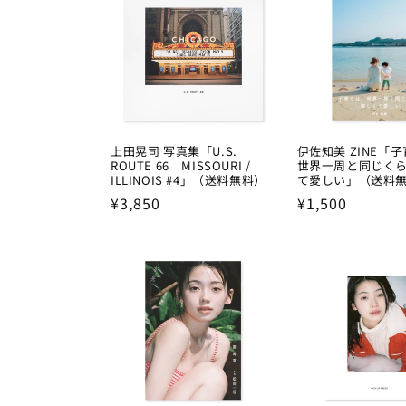
上田晃司 写真集「U.S.
伊佐知美 ZINE「
ROUTE 66 MISSOURI /
世界一周と同じく
ILLINOIS #4」（送料無料）
て愛しい」（送料
Regular
¥3,850
Regular
¥1,500
price
price