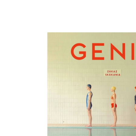
Skip to
product
information