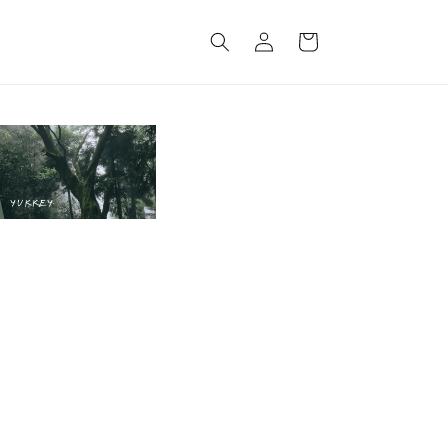
Log
Cart
in