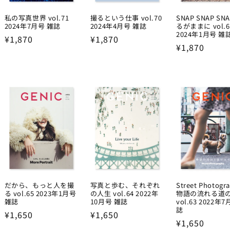
私の写真世界 vol.71
撮るという仕事 vol.70
SNAP SNAP SN
2024年7月号 雑誌
2024年4月号 雑誌
るがままに vol.6
2024年1月号 雑
Regular
¥1,870
Regular
¥1,870
Regular
¥1,870
price
price
price
だから、もっと人を撮
写真と歩む、それぞれ
Street Photogr
る vol.65 2023年1月号
の人生 vol.64 2022年
物語の流れる道
雑誌
10月号 雑誌
vol.63 2022年
誌
Regular
¥1,650
Regular
¥1,650
Regular
¥1,650
price
price