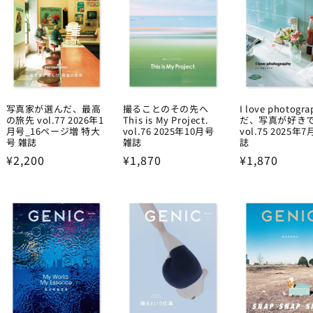
写真家が選んだ、最高
撮ることのその先へ
I love photogr
の旅先 vol.77 2026年1
This is My Project.
だ、写真が好き
月号_16ページ増 特大
vol.76 2025年10月号
vol.75 2025年
号 雑誌
雑誌
誌
Regular
¥2,200
Regular
¥1,870
Regular
¥1,870
price
price
price