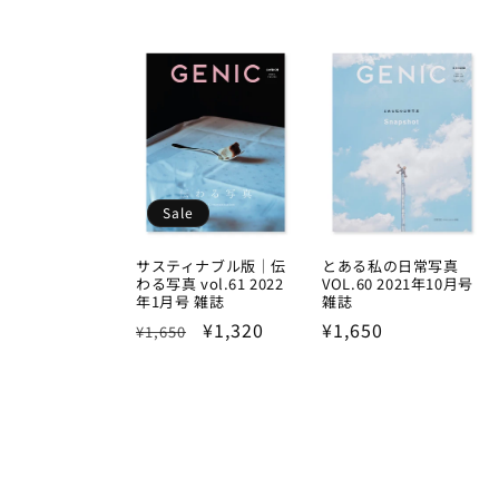
price
Sale
サスティナブル版｜伝
とある私の日常写真
わる写真 vol.61 2022
VOL.60 2021年10月号
年1月号 雑誌
雑誌
Regular
Sale
¥1,320
Regular
¥1,650
¥1,650
price
price
price