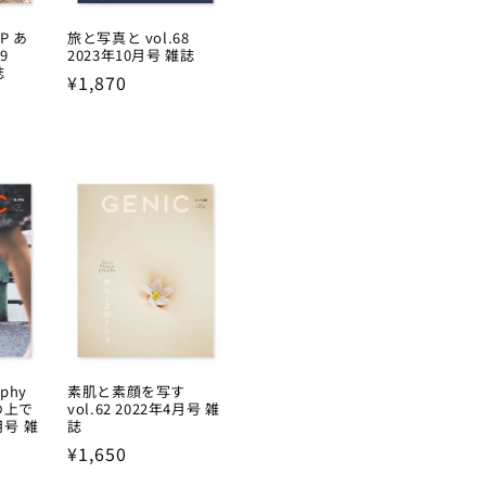
AP あ
旅と写真と vol.68
9
2023年10月号 雑誌
誌
Regular
¥1,870
price
aphy
素肌と素顔を写す
の上で
vol.62 2022年4月号 雑
7月号 雑
誌
Regular
¥1,650
price