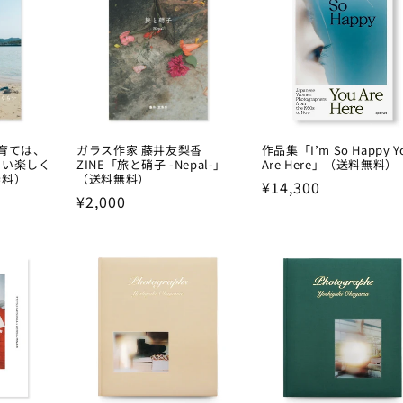
子育ては、
ガラス作家 藤井友梨香
作品集「I’m So Happy Y
らい楽しく
ZINE「旅と硝子 -Nepal-」
Are Here」（送料無料）
無料）
（送料無料）
Regular
¥14,300
Regular
¥2,000
price
price