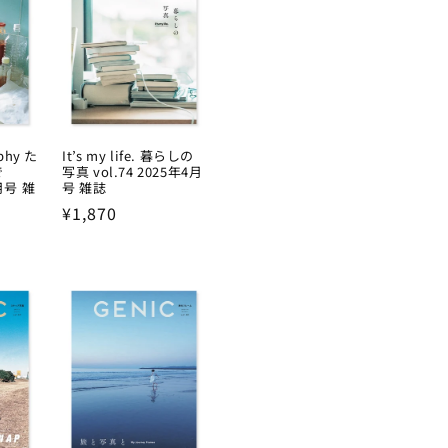
aphy た
It’s my life. 暮らしの
で
写真 vol.74 2025年4月
7月号 雑
号 雑誌
Regular
¥1,870
price