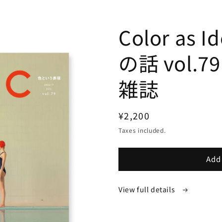
Color as 
の話 vol.7
雑誌
Regular
¥2,200
price
Taxes included.
Add 
View full details