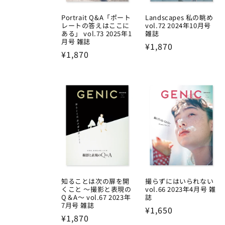
Portrait Q&A「ポート
Landscapes 私の眺め
レートの答えはここに
vol.72 2024年10月号
ある」 vol.73 2025年1
雑誌
月号 雑誌
Regular
¥1,870
Regular
¥1,870
price
price
知ることは次の扉を開
撮らずにはいられない
くこと ～撮影と表現の
vol.66 2023年4月号 雑
Q＆A～ vol.67 2023年
誌
7月号 雑誌
Regular
¥1,650
Regular
¥1,870
price