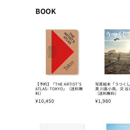
BOOK
【予約】「THE ARTIST’S
写真絵本「うつく
ATLAS: TOKYO」（送料無
真 川島小鳥、文 
料）
（送料無料）
Regular
¥10,450
Regular
¥1,980
price
price