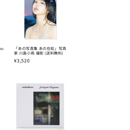
ou
「あの写真集 あの在処」写真
家 川島小鳥 撮影 (送料無料)
Regular
¥3,520
price