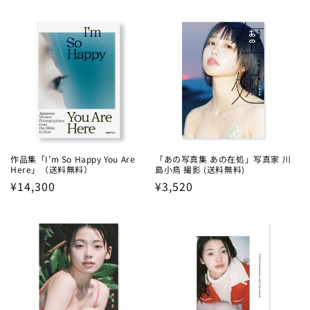
price
作品集「I’m So Happy You Are
「あの写真集 あの在処」写真家 川
Here」（送料無料）
島小鳥 撮影 (送料無料)
Regular
¥14,300
Regular
¥3,520
price
price