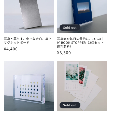
Sold out
写真と暮らす、小さな余白。卓上
写真集を毎日の景色に。SOGU｜
マグネットボード
9° BOOK STOPPER（2個セット
送料無料）
Regular
¥4,400
Regular
¥3,300
price
price
Sold out