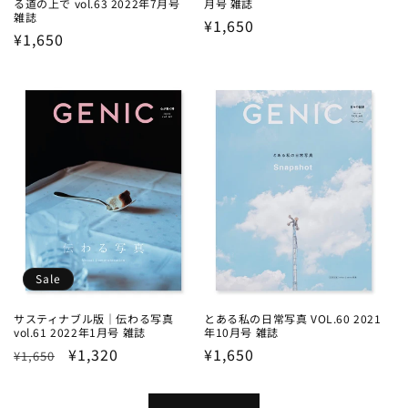
る道の上で vol.63 2022年7月号
月号 雑誌
雑誌
Regular
¥1,650
Regular
¥1,650
price
price
Sale
サスティナブル版｜伝わる写真
とある私の日常写真 VOL.60 2021
vol.61 2022年1月号 雑誌
年10月号 雑誌
Regular
Sale
¥1,320
Regular
¥1,650
¥1,650
price
price
price