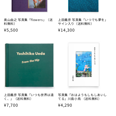
奥山由之 写真集「flowers」（送
上田義彦 写真集「いつでも夢を」
料無料）
サイン入り（送料無料）
Regular
¥5,500
Regular
¥14,300
price
price
上田義彦 写真集「いつも世界は遠
写真集「おはようもしもしあいし
く、」（送料無料）
てる」川島小鳥 （送料無料）
Regular
¥7,700
Regular
¥4,290
price
price