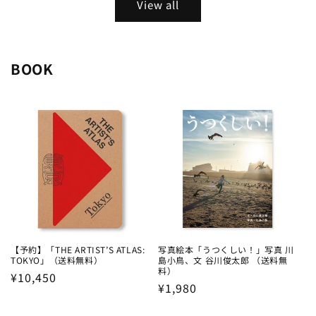
View all
BOOK
【予約】「THE ARTIST’S ATLAS:
写真絵本「うつくしい！」写真 川
TOKYO」（送料無料）
島小鳥、文 谷川俊太郎 （送料無
料）
Regular
¥10,450
Regular
¥1,980
price
price