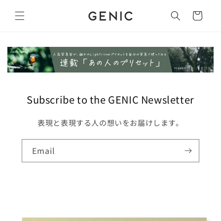
Skip to
content
Cart
Subscribe to the GENIC Newsletter
表現と表現する人の想いをお届けします。
Email
Skip to
product
information