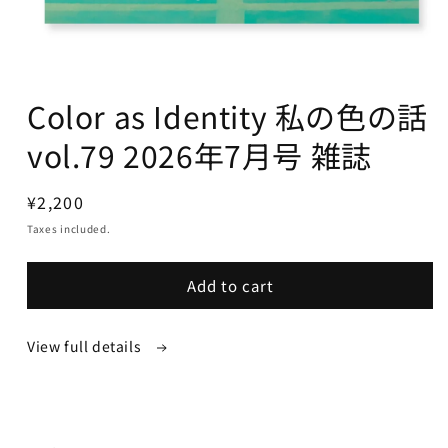
Color as Identity 私の色の話
vol.79 2026年7月号 雑誌
Regular
¥2,200
price
Taxes included.
Add to cart
View full details