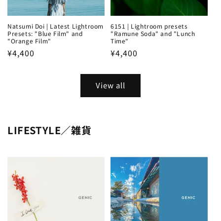
Natsumi Doi | Latest Lightroom
6151 | Lightroom presets
Presets: "Blue Film" and
"Ramune Soda" and "Lunch
"Orange Film"
Time"
Regular
¥4,400
Regular
¥4,400
price
price
View all
LIFESTYLE／雑貨