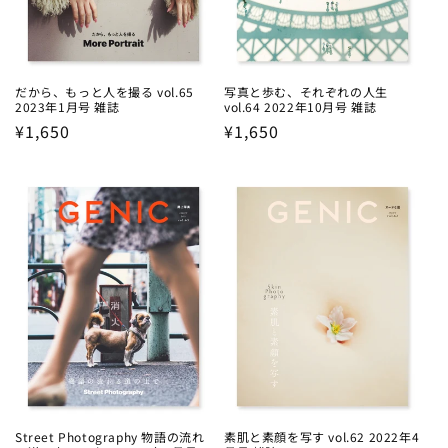
だから、もっと人を撮る vol.65
写真と歩む、それぞれの人生
2023年1月号 雑誌
vol.64 2022年10月号 雑誌
Regular
¥1,650
Regular
¥1,650
price
price
Street Photography 物語の流れ
素肌と素顔を写す vol.62 2022年4