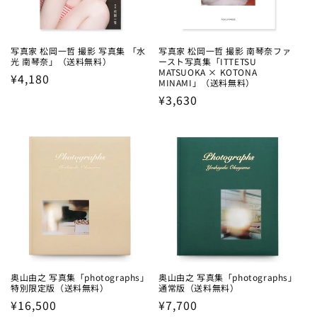
写真家 松岡⼀哲 撮影 写真集 「水
写真家 松岡⼀哲 撮影 南琴奈ファ
光 南琴奈」（送料無料）
ースト写真集「ITTETSU
MATSUOKA × KOTONA
Regular
¥4,180
MINAMI」（送料無料）
price
Regular
¥3,630
price
奥山由之 写真集「photographs」
奥山由之 写真集「photographs」
特別限定版（送料無料）
通常版（送料無料）
Regular
¥16,500
Regular
¥7,700