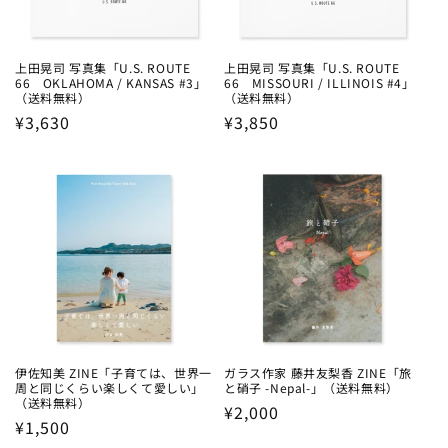
上田晃司 写真集「U.S. ROUTE
上田晃司 写真集「U.S. ROUTE
66 OKLAHOMA / KANSAS #3」
66 MISSOURI / ILLINOIS #4」
（送料無料）
（送料無料）
Regular
¥3,630
Regular
¥3,850
price
price
伊佐知美 ZINE「子育ては、世界一
ガラス作家 藤井友梨香 ZINE「旅
周と同じくらい楽しくて愛しい」
と硝子 -Nepal-」（送料無料）
（送料無料）
Regular
¥2,000
Regular
¥1,500
price