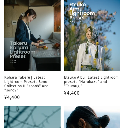
Kohara Takeru | Latest
Etsuko Aibu | Latest Lightroom
Lightroom Presets Sono
presets "Harukaze" and
Collection II "sono8" and
"Tsumugi"
"sono9"
Regular
¥4,400
Regular
¥4,400
price
price