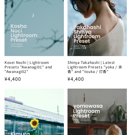
Kosei Nochi | Lightroom
Shinya Takahashi | Latest
Presets "Awanagi01" and
Lightroom Presets "yoka / 余
"Awanagi02"
香" and "touka / 灯香"
Regular
¥4,400
Regular
¥4,400
price
price