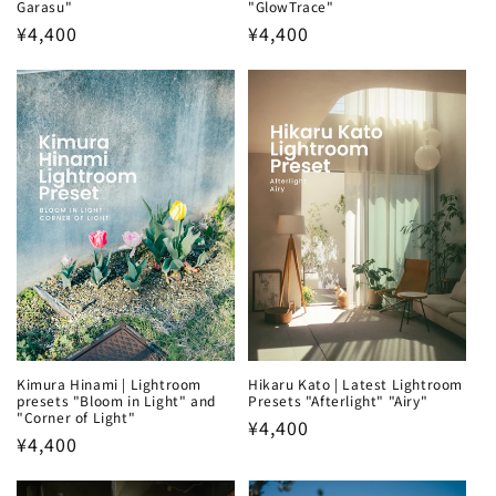
Garasu"
"GlowTrace"
Regular
¥4,400
Regular
¥4,400
price
price
Kimura Hinami | Lightroom
Hikaru Kato | Latest Lightroom
presets "Bloom in Light" and
Presets "Afterlight" "Airy"
"Corner of Light"
Regular
¥4,400
Regular
¥4,400
price
price