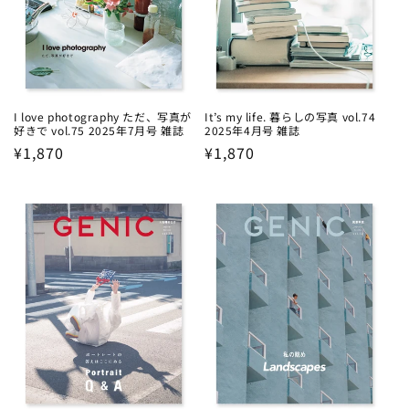
I love photography ただ、写真が
It’s my life. 暮らしの写真 vol.74
好きで vol.75 2025年7月号 雑誌
2025年4月号 雑誌
Regular
¥1,870
Regular
¥1,870
price
price