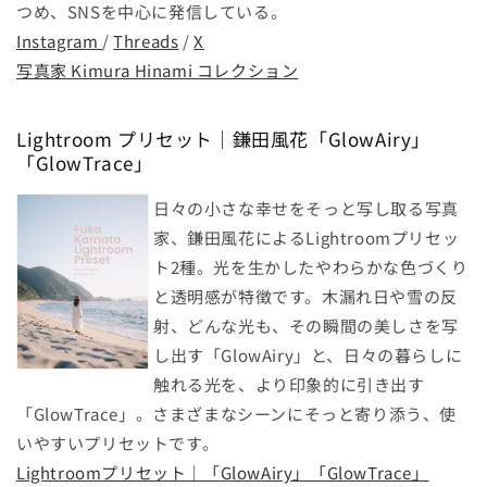
つめ、SNSを中心に発信している。
Instagram
/
Threads
/
X
写真家 Kimura Hinami コレクション
Lightroom プリセット｜鎌田風花「GlowAiry」
「GlowTrace」
日々の小さな幸せをそっと写し取る写真
家、鎌田風花によるLightroomプリセッ
ト2種。光を生かしたやわらかな色づくり
と透明感が特徴です。木漏れ日や雪の反
射、どんな光も、その瞬間の美しさを写
し出す「GlowAiry」と、日々の暮らしに
触れる光を、より印象的に引き出す
「GlowTrace」。さまざまなシーンにそっと寄り添う、使
いやすいプリセットです。
Lightroomプリセット｜「GlowAiry」「GlowTrace」